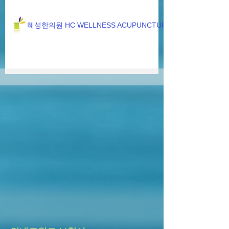
혜성한의원 HC WELLNESS ACUPUNCTURE