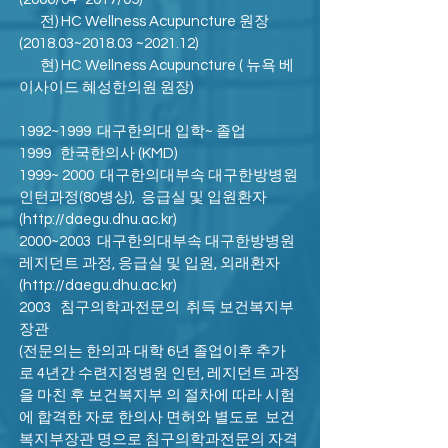
전) HC Wellness Acupuncture 원장
(2018.03~2018.03 ~2021.12)
현) HC Wellness Acupuncture ( 뉴욕 베
이사이드 혜성한의원 원장)
1992~1999 대구한의대 입학~ 졸업
1999 한국한의사 (KMD)
1999~ 2000 대구한의대부속 대구한방병원
인턴과정(80병상), 응급실 및 입원환자
(
http://daegu.dhu.ac.kr
)
2000~2003 대구한의대부속 대구한방병원
레지던트 과정, 응급실 및 입원, 외래환자
(
http://daegu.dhu.ac.kr
)
2003
침구의학과전문의 취득 보건복지부
장관
(전문의는 한의과 대학 6년 졸업이후 추가
로 4년간 수련지정병원 인턴, 레지던트 과정
을 마친 후 보건복지부 의 절차에 따라 시험
에 합격한 자로 한의사 면허와 별도로 보건
복지부장관 명으로 침구의학과전문의 자격