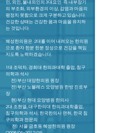
인, 외인, 불내외인의 3대요인 즉 내부장기
의 부조화, 외부환경의 이상, 감염과 마음의
평정치 못함으로 크게 구분하고 있습니다.
건강한 상태는 건강한 몸과 마음을 유지하
는 것입니다.
혜성한의원은 2대를 이어 내려오는 한의원
으로 환자 한분 한분 정성으로 건강을 책임
지도록 노력하겠습니다.
1대 조덕차, 경희대 한의과대학 졸업, 침구
의학과 석사
전) 부산 대양한의원 원장
전) 부산 노블레스 요양병원 한방 진료부
장
현) 부산 현대 요양병원 한의사
2대 조현열, 대구한의대 한의과대학졸업,
침구의학과 석사, 한국한의사 면허, 한국 침
구의학과 전문의
전)
서울 금호동 혜성한의원 원장
(2006/04~2017/05)