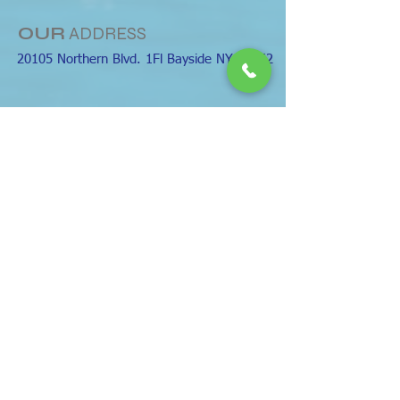
OUR
ADDRESS
20105 Northern Blvd. 1Fl Bayside NY 11362
한의원 핸드폰 :
929-590-8118
( 핸드폰 문자
문의)
한의원 팩스 :
347-235-4662
email :
bayside@hcwellness.com
​카카오 친구추가 ID : hcwellnessacu
OPENING
HOURS
월~금요일 AM 09:00 ~ PM 6:00
토요일 09:00 ~PM 1:00