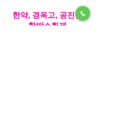
​한약, 경옥고, 공진단
한방소화제
2006년 3월 서울 성동구 금호동 혜성한
의원 개원후 안전하고 신뢰를 드릴 수 있
는 한약재 사용을 위해 옴니허브를 처음
사용하게 되었습니다. 한약재 개봉시 깨
끗함, 향, 맛이 제대로 관리되어 있어 기
타 한약재보다 고가임에도 사용하며 환
자분들의 만족도가 좋은 제품입니다.
​한약재는 국산도 좋으나 중국산이라고
무조건 나쁜 것은 아닙니다. 각 품질에
등급이 있으며 기원약재가 있어서 특정
지방에서 재배되는 약재가 더욱 우수한
효과가 나게 됩니다. 옴니허브는 정확한